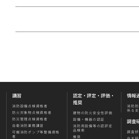
講習
認定・評定・評価・
情報
推奨
消防防
消防設備点検資格者
係る支
防火対象物点検資格者
建物の防火安全性評価
防災管理点検資格者
設備・機器の認証
調査
自衛消防業務講習
消防用設備等の認評定
品検索
調査研
可搬消防ポンプ等整備資格
者
推奨
自主研