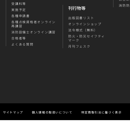
受講料等
消防防
刊行物等
実施予定
各種申請書
出版図書リスト
各種点検資格者オンライン
オンラインショップ
再講習
法令様式（無料）
消防設備士オンライン講習
防火・防災セイフティ
合格者等
マーク
よくある質問
月刊フェスク
サイトマップ
個人情報の取扱いについて
特定商取引法に基づく表示